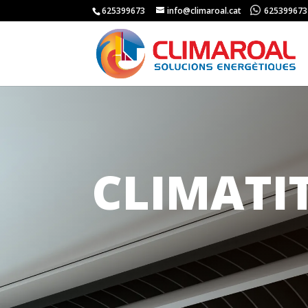
625399673
info@climaroal.cat
625399673
CLIMATI