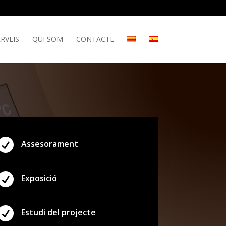
RVEIS
QUI SOM
CONTACTE

Assesorament

Exposició

Estudi del projecte