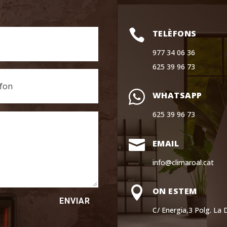

TELÈFONS
977 34 06 36
625 39 96 73
WHATSAPP
625 39 96 73

EMAIL
info@climaroal.cat

ON ESTEM
ENVIAR
C/ Energia,3 Polg. La