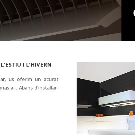
’ESTIU I L’HIVERN
zar, us oferim un acurat
 masia… Abans d’instal·lar-