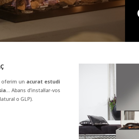
AÇ
s oferim un
acurat estudi
sia
… Abans d’instal·lar-vos
Natural o
GLP
).