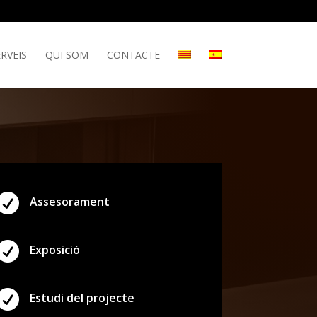
RVEIS
QUI SOM
CONTACTE

Assesorament

Exposició

Estudi del projecte