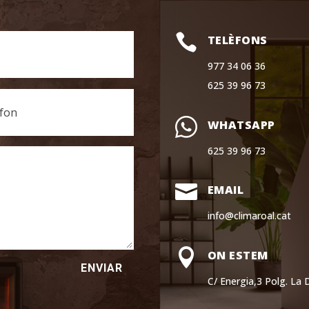

TELÈFONS
977 34 06 36
625 39 96 73
WHATSAPP
625 39 96 73

EMAIL
info@climaroal.cat

ON ESTEM
ENVIAR
C/ Energia,3 Polg. La