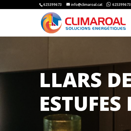
625399673
info@climaroal.cat
625399673
LLARS DE
ESTUFES 