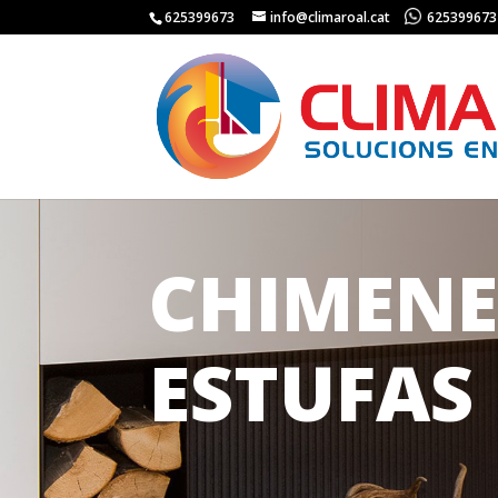
625399673
info@climaroal.cat
625399673
CHIMENE
ESTUFAS