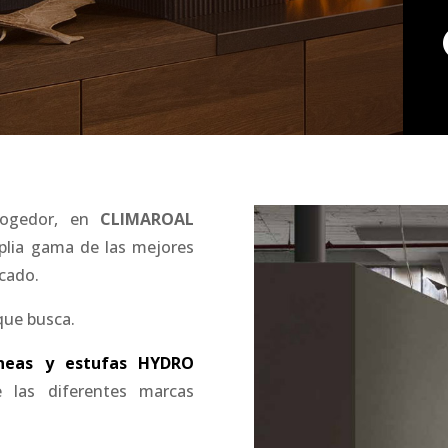
cogedor, en
CLIMAROAL
lia gama de las mejores
cado.
que busca.
neas y estufas HYDRO
 las diferentes marcas